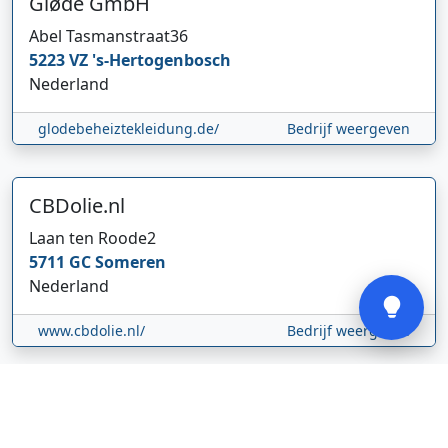
Gløde GmbH
Abel Tasmanstraat
36
5223 VZ
's-Hertogenbosch
Hi 👋 We horen graag uw feedback!
Nederland
glodebeheiztekleidung.de/
Bedrijf weergeven
CBDolie.nl
Laan ten Roode
2
5711 GC
Someren
Verstuur
Nederland
www.cbdolie.nl/
Bedrijf weergeven
MOBPARTSTORE
Online winkel – levering in Nederland
67/1-13b