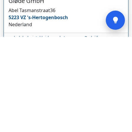
Gløde GmbH
Verstuur
Abel Tasmanstraat
36
5223 VZ
's-Hertogenbosch
Nederland
glodebeheiztekleidung.de/
Bedrijf weergeven
CBDolie.nl
Laan ten Roode
2
5711 GC
Someren
Nederland
www.cbdolie.nl/
Bedrijf weergeven
MOBPARTSTORE
Online winkel – levering in Nederland
67/1-13b