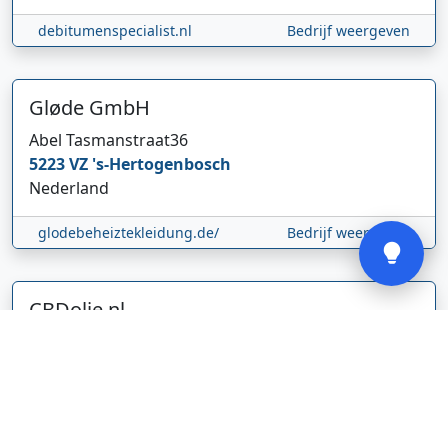
Hi 👋 We horen graag uw feedback!
debitumenspecialist.nl
Bedrijf weergeven
Gløde GmbH
Abel Tasmanstraat
36
5223 VZ
's-Hertogenbosch
Nederland
Verstuur
glodebeheiztekleidung.de/
Bedrijf weergeven
CBDolie.nl
Laan ten Roode
2
5711 GC
Someren
Nederland
www.cbdolie.nl/
Bedrijf weergeven