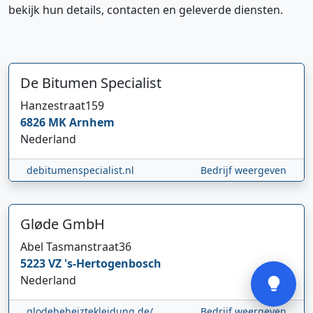
bekijk hun details, contacten en geleverde diensten.
De Bitumen Specialist
Hanzestraat
159
6826 MK
Arnhem
Hi 👋 We horen graag uw feedback!
Nederland
debitumenspecialist.nl
Bedrijf weergeven
Gløde GmbH
Abel Tasmanstraat
36
Verstuur
5223 VZ
's-Hertogenbosch
Nederland
glodebeheiztekleidung.de/
Bedrijf weergeven