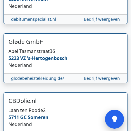
Nederland
debitumenspecialist.nl
Bedrijf weergeven
Gløde GmbH
Abel Tasmanstraat
36
Hi 👋 We horen graag uw feedback!
5223 VZ
's-Hertogenbosch
Nederland
glodebeheiztekleidung.de/
Bedrijf weergeven
CBDolie.nl
Verstuur
Laan ten Roode
2
5711 GC
Someren
Nederland