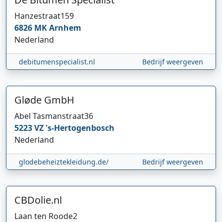
Hanzestraat
159
6826 MK
Arnhem
Nederland
debitumenspecialist.nl
Bedrijf weergeven
Gløde GmbH
Abel Tasmanstraat
36
5223 VZ
's-Hertogenbosch
Nederland
glodebeheiztekleidung.de/
Bedrijf weergeven
CBDolie.nl
Laan ten Roode
2