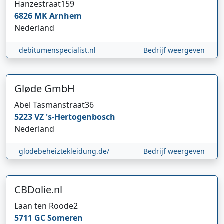
Hanzestraat
159
6826 MK
Arnhem
Nederland
debitumenspecialist.nl
Bedrijf weergeven
Gløde GmbH
Abel Tasmanstraat
36
5223 VZ
's-Hertogenbosch
Nederland
glodebeheiztekleidung.de/
Bedrijf weergeven
CBDolie.nl
Laan ten Roode
2
5711 GC
Someren