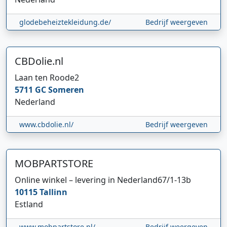
glodebeheiztekleidung.de/
Bedrijf weergeven
CBDolie.nl
Laan ten Roode
2
5711 GC
Someren
Nederland
www.cbdolie.nl/
Bedrijf weergeven
MOBPARTSTORE
Online winkel – levering in Nederland
67/1-13b
10115
Tallinn
Estland
www.mobpartstore.nl/
Bedrijf weergeven