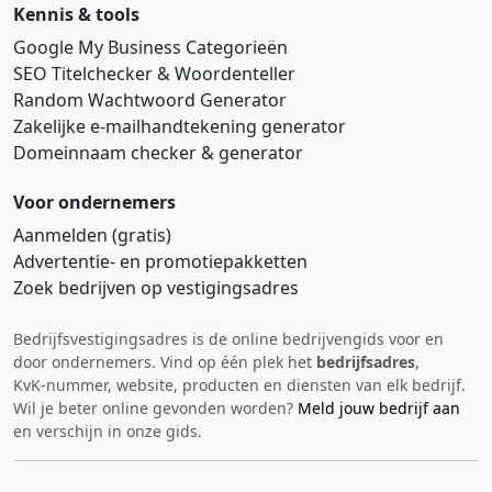
Kennis & tools
Google My Business Categorieën
SEO Titelchecker & Woordenteller
Random Wachtwoord Generator
Zakelijke e‑mailhandtekening generator
Domeinnaam checker & generator
Voor ondernemers
Aanmelden (gratis)
Advertentie‑ en promotiepakketten
Zoek bedrijven op vestigingsadres
Bedrijfsvestigingsadres is de online bedrijvengids voor en
Hi 👋 We horen graag uw feedback!
door ondernemers. Vind op één plek het
bedrijfsadres
,
KvK‑nummer, website, producten en diensten van elk bedrijf.
Wil je beter online gevonden worden?
Meld jouw bedrijf aan
en verschijn in onze gids.