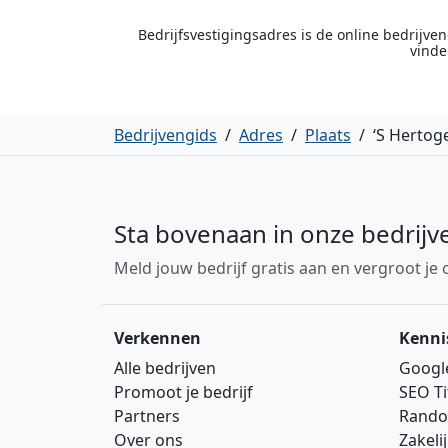
Bedrijfsvestigingsadres is de online bedrijv
vinde
Bedrijvengids
/
Adres
/
Plaats
/
‘S Herto
Sta bovenaan in onze bedrijv
Meld jouw bedrijf gratis aan en vergroot je 
Verkennen
Kenni
Alle bedrijven
Googl
Promoot je bedrijf
SEO Ti
Partners
Rando
Over ons
Zakeli