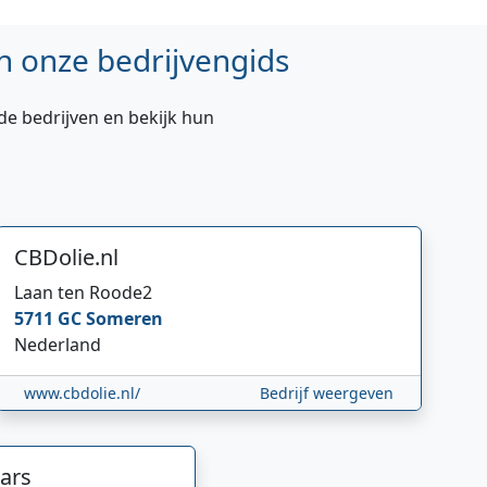
n onze bedrijvengids
de bedrijven en bekijk hun
CBDolie.nl
Laan ten Roode
2
5711 GC
Someren
Nederland
www.cbdolie.nl/
Bedrijf weergeven
ars