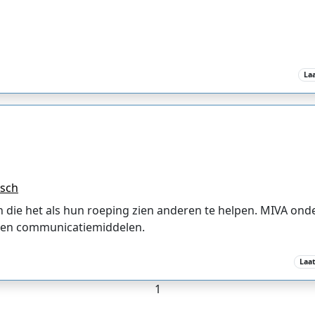
La
osch
n die het als hun roeping zien anderen te helpen. MIVA on
 en communicatiemiddelen.
Laa
1