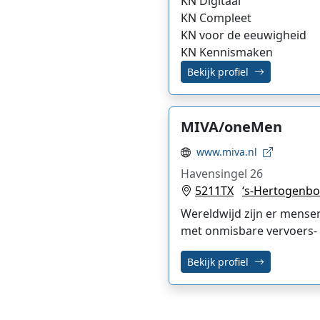
KN Digitaal
KN Compleet
KN voor de eeuwigheid
KN Kennismaken
Bekijk profiel
MIVA/oneMen
www.miva.nl
Havensingel 26
5211TX
‘s-Hertogenb
Wereldwijd zijn er mense
met onmisbare vervoers-
Bekijk profiel