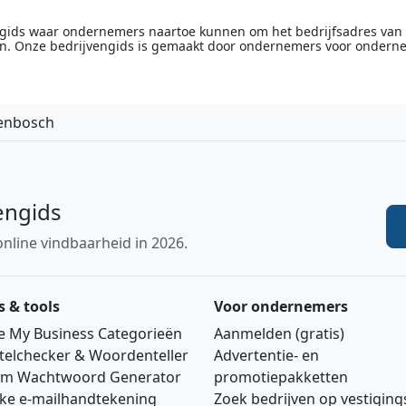
engids waar ondernemers naartoe kunnen om het bedrijfsadres van he
n. Onze bedrijvengids is gemaakt door ondernemers voor ondern
genbosch
engids
online vindbaarheid in 2026.
s & tools
Voor ondernemers
e My Business Categorieën
Aanmelden (gratis)
telchecker & Woordenteller
Advertentie‑ en
m Wachtwoord Generator
promotiepakketten
jke e‑mailhandtekening
Zoek bedrijven op vestigin