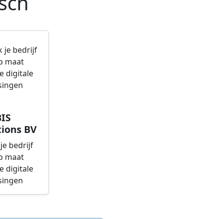
sch
IS
ions BV
je bedrijf
p maat
 digitale
singen