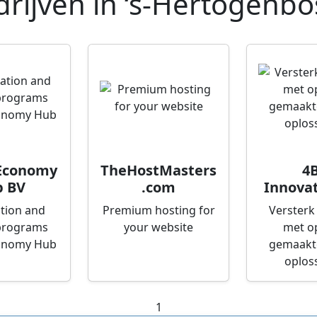
rijven in
‘s-Hertogenbo
 Economy
TheHostMasters
4B
 BV
.com
Innovat
tion and
Premium hosting for
Versterk 
programs
your website
met o
conomy Hub
gemaakte
oplos
1