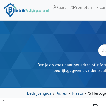
Kaart
Promoten
Con
Ben je op zoek naar het adres of infor
bedrijfsgegevens vinden zoal
Bedrijvengids
/
Adres
/
Plaats
/
‘S Herto
s