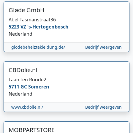
Gløde GmbH
Abel Tasmanstraat
36
5223 VZ
's-Hertogenbosch
Nederland
glodebeheiztekleidung.de/
Bedrijf weergeven
CBDolie.nl
Laan ten Roode
2
5711 GC
Someren
Nederland
www.cbdolie.nl/
Bedrijf weergeven
MOBPARTSTORE