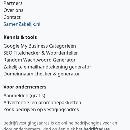
Partners
Over ons
Contact
SamenZakelijk.nl
Kennis & tools
Google My Business Categorieën
SEO Titelchecker & Woordenteller
Random Wachtwoord Generator
Zakelijke e‑mailhandtekening generator
Domeinnaam checker & generator
Voor ondernemers
Aanmelden (gratis)
Advertentie‑ en promotiepakketten
Zoek bedrijven op vestigingsadres
Bedrijfsvestigingsadres is de online bedrijvengids voor en
Hi 👋 We horen graag uw feedback!
door ondernemers. Vind op één plek het
bedrijfsadres
,