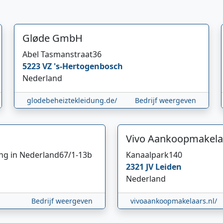
Gløde GmbH
Abel Tasmanstraat
36
5223 VZ
's-Hertogenbosch
Nederland
glodebeheiztekleidung.de/
Bedrijf weergeven
Vivo Aankoopmakela
ing in Nederland
67/1-13b
Kanaalpark
140
2321 JV
Leiden
Nederland
Bedrijf weergeven
vivoaankoopmakelaars.nl/