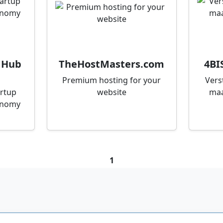
 Hub
TheHostMasters.com
4BI
Premium hosting for your
Vers
artup
website
maa
onomy
1