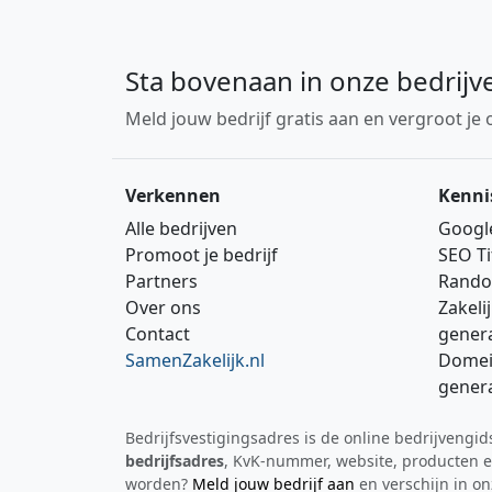
Sta bovenaan in onze bedrijv
Meld jouw bedrijf gratis aan en vergroot je 
Verkennen
Kenni
Alle bedrijven
Googl
Promoot je bedrijf
SEO Ti
Partners
Rando
Over ons
Zakeli
Contact
gener
SamenZakelijk.nl
Domei
gener
Bedrijfsvestigingsadres is de online bedrijvengi
bedrijfsadres
, KvK‑nummer, website, producten en
worden?
Meld jouw bedrijf aan
en verschijn in on