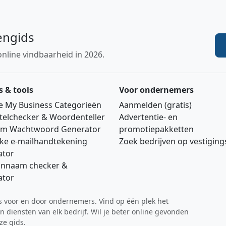
engids
online vindbaarheid in 2026.
s & tools
Voor ondernemers
e My Business Categorieën
Aanmelden (gratis)
telchecker & Woordenteller
Advertentie‑ en
m Wachtwoord Generator
promotiepakketten
jke e‑mailhandtekening
Zoek bedrijven op vestigin
ator
nnaam checker &
ator
ds voor en door ondernemers. Vind op één plek het
 diensten van elk bedrijf. Wil je beter online gevonden
ze gids.