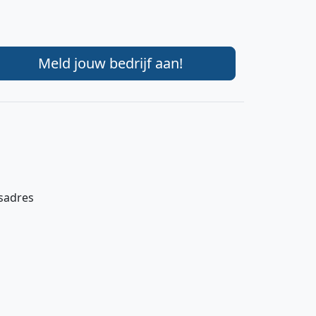
Meld jouw bedrijf aan!
gsadres
Hi 👋 We horen graag uw feedback!