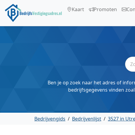
Kaart
Promoten
Con
Ben je op zoek naar het adres of infor
bedrijfsgegevens vinden zoal
Bedrijvengids
/
Bedrijvenlijst
/
3527 in Utr