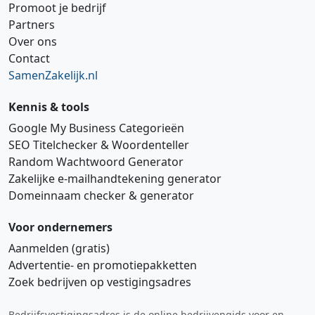
Promoot je bedrijf
Partners
Over ons
Contact
SamenZakelijk.nl
Kennis & tools
Google My Business Categorieën
SEO Titelchecker & Woordenteller
Random Wachtwoord Generator
Zakelijke e‑mailhandtekening generator
Domeinnaam checker & generator
Voor ondernemers
Aanmelden (gratis)
Advertentie‑ en promotiepakketten
Zoek bedrijven op vestigingsadres
Bedrijfsvestigingsadres is de online bedrijvengids voor en