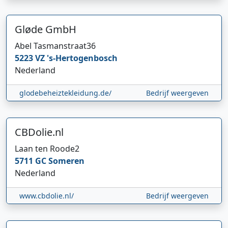
Gløde GmbH
Abel Tasmanstraat
36
5223 VZ
's-Hertogenbosch
Nederland
glodebeheiztekleidung.de/
Bedrijf weergeven
CBDolie.nl
Laan ten Roode
2
5711 GC
Someren
Nederland
www.cbdolie.nl/
Bedrijf weergeven