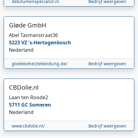
debitumenspecialist.nl
Bedrijf weergeven
Gløde GmbH
Abel Tasmanstraat
36
5223 VZ
's-Hertogenbosch
Nederland
glodebeheiztekleidung.de/
Bedrijf weergeven
CBDolie.nl
Laan ten Roode
2
5711 GC
Someren
Nederland
www.cbdolie.nl/
Bedrijf weergeven