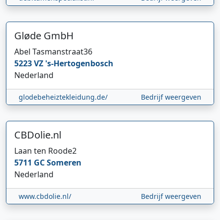
Gløde GmbH
Abel Tasmanstraat
36
5223 VZ
's-Hertogenbosch
Nederland
glodebeheiztekleidung.de/
Bedrijf weergeven
CBDolie.nl
Laan ten Roode
2
5711 GC
Someren
Nederland
www.cbdolie.nl/
Bedrijf weergeven