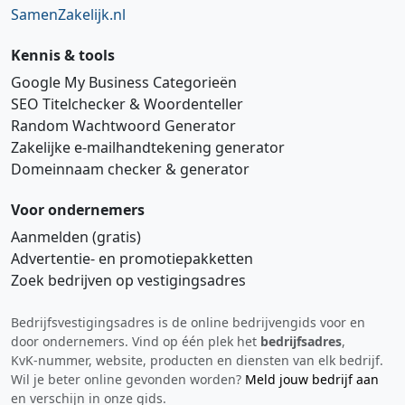
SamenZakelijk.nl
Kennis & tools
Google My Business Categorieën
SEO Titelchecker & Woordenteller
Random Wachtwoord Generator
Zakelijke e‑mailhandtekening generator
Domeinnaam checker & generator
Voor ondernemers
Aanmelden (gratis)
Advertentie‑ en promotiepakketten
Zoek bedrijven op vestigingsadres
Bedrijfsvestigingsadres is de online bedrijvengids voor en
Hi 👋 We horen graag uw feedback!
door ondernemers. Vind op één plek het
bedrijfsadres
,
KvK‑nummer, website, producten en diensten van elk bedrijf.
Wil je beter online gevonden worden?
Meld jouw bedrijf aan
en verschijn in onze gids.