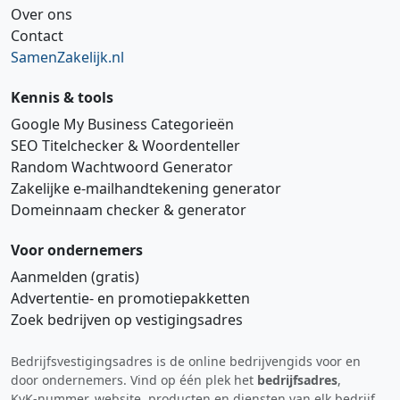
Over ons
Contact
SamenZakelijk.nl
Kennis & tools
Google My Business Categorieën
SEO Titelchecker & Woordenteller
Random Wachtwoord Generator
Zakelijke e‑mailhandtekening generator
Domeinnaam checker & generator
Voor ondernemers
Aanmelden (gratis)
Advertentie‑ en promotiepakketten
Zoek bedrijven op vestigingsadres
Bedrijfsvestigingsadres is de online bedrijvengids voor en
Hi 👋 We horen graag uw feedback!
door ondernemers. Vind op één plek het
bedrijfsadres
,
KvK‑nummer, website, producten en diensten van elk bedrijf.