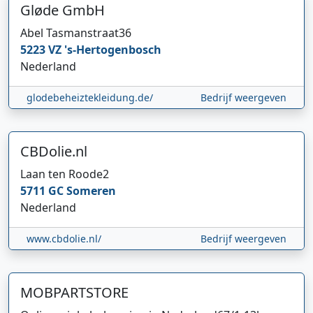
Gløde GmbH
Abel Tasmanstraat
36
5223 VZ
's-Hertogenbosch
Nederland
glodebeheiztekleidung.de/
Bedrijf weergeven
CBDolie.nl
Laan ten Roode
2
5711 GC
Someren
Nederland
www.cbdolie.nl/
Bedrijf weergeven
MOBPARTSTORE