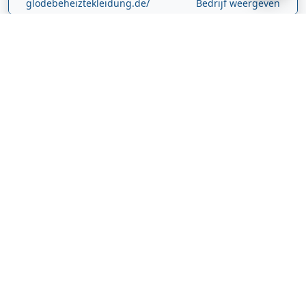
glodebeheiztekleidung.de/
Bedrijf weergeven
CBDolie.nl
Laan ten Roode
2
5711 GC
Someren
Nederland
www.cbdolie.nl/
Bedrijf weergeven
MOBPARTSTORE
Online winkel – levering in Nederland
67/1-13b
10115
Tallinn
Estland
www.mobpartstore.nl/
Bedrijf weergeven