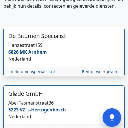
bekijk hun details, contacten en geleverde diensten.
De Bitumen Specialist
Hanzestraat
159
Hi 👋 We horen graag uw feedback!
6826 MK
Arnhem
Nederland
debitumenspecialist.nl
Bedrijf weergeven
Gløde GmbH
Abel Tasmanstraat
36
Verstuur
5223 VZ
's-Hertogenbosch
Nederland