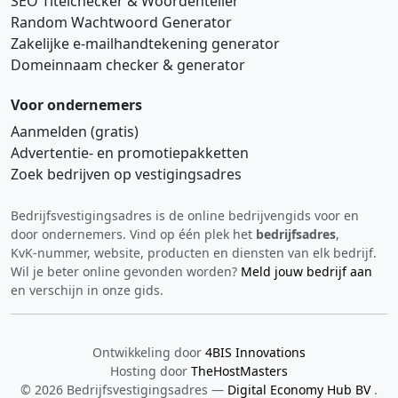
SEO Titelchecker & Woordenteller
Random Wachtwoord Generator
Zakelijke e‑mailhandtekening generator
Domeinnaam checker & generator
Voor ondernemers
Aanmelden (gratis)
Advertentie‑ en promotiepakketten
Zoek bedrijven op vestigingsadres
Bedrijfsvestigingsadres is de online bedrijvengids voor en
Hi 👋 We horen graag uw feedback!
door ondernemers. Vind op één plek het
bedrijfsadres
,
KvK‑nummer, website, producten en diensten van elk bedrijf.
Wil je beter online gevonden worden?
Meld jouw bedrijf aan
en verschijn in onze gids.
Ontwikkeling door
4BIS Innovations
Hosting door
TheHostMasters
Verstuur
© 2026 Bedrijfsvestigingsadres —
Digital Economy Hub BV
.