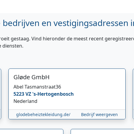
bedrijven en vestigingsadressen i
roeit gestaag. Vind hieronder de meest recent geregistreer
e diensten.
Gløde GmbH
Abel Tasmanstraat
36
5223 VZ
's-Hertogenbosch
Nederland
glodebeheiztekleidung.de/
Bedrijf weergeven