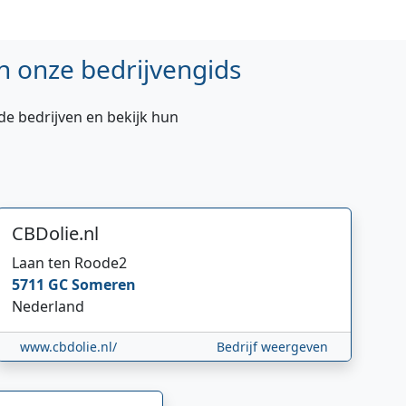
n onze bedrijvengids
de bedrijven en bekijk hun
CBDolie.nl
Laan ten Roode
2
5711 GC
Someren
Nederland
www.cbdolie.nl/
Bedrijf weergeven