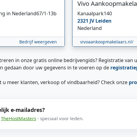
Vivo Aankoopmakela
ing in Nederland
67/1-13b
Kanaalpark
140
2321 JV
Leiden
Nederland
Bedrijf weergeven
vivoaankoopmakelaars.nl/
treren in onze gratis online bedrijvengids? Registratie van u
n gedaan door uw gegevens in te voeren op de
registrati
ilt u meer klanten, verkoop of vindbaarheid? Check onze
pro
lijk e-mailadres?
a
TheHostMasters
- speciaal voor leden.