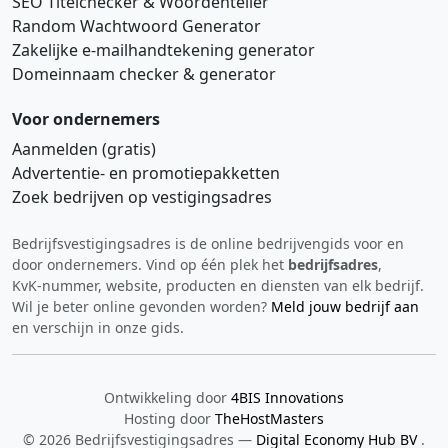
SEO Titelchecker & Woordenteller
Random Wachtwoord Generator
Zakelijke e‑mailhandtekening generator
Domeinnaam checker & generator
Voor ondernemers
Aanmelden (gratis)
Advertentie‑ en promotiepakketten
Zoek bedrijven op vestigingsadres
Bedrijfsvestigingsadres is de online bedrijvengids voor en
Hi 👋 We horen graag uw feedback!
door ondernemers. Vind op één plek het
bedrijfsadres
,
KvK‑nummer, website, producten en diensten van elk bedrijf.
Wil je beter online gevonden worden?
Meld jouw bedrijf aan
en verschijn in onze gids.
Ontwikkeling door
4BIS Innovations
Hosting door
TheHostMasters
Verstuur
© 2026 Bedrijfsvestigingsadres —
Digital Economy Hub BV
.