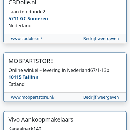
CBDolie.nl
Laan ten Roode
2
5711 GC
Someren
Nederland
www.cbdolie.nl/
Bedrijf weergeven
MOBPARTSTORE
Online winkel – levering in Nederland
67/1-13b
10115
Tallinn
Estland
www.mobpartstore.nl/
Bedrijf weergeven
Vivo Aankoopmakelaars
Kanaalpark
140