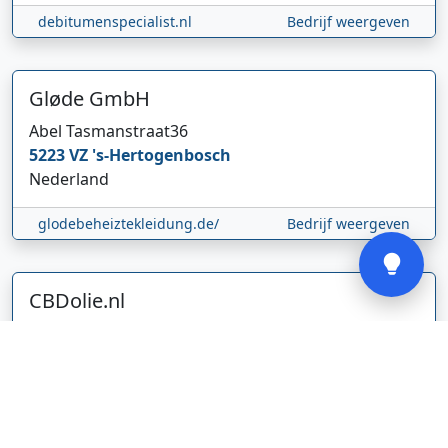
debitumenspecialist.nl
Bedrijf weergeven
Hi 👋 We horen graag uw feedback!
Gløde GmbH
Abel Tasmanstraat
36
5223 VZ
's-Hertogenbosch
Nederland
Verstuur
glodebeheiztekleidung.de/
Bedrijf weergeven
CBDolie.nl
Laan ten Roode
2
5711 GC
Someren
Nederland
www.cbdolie.nl/
Bedrijf weergeven