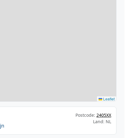
Leaflet
Postcode:
2405XX
Land: NL
jn