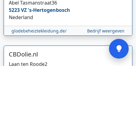
Abel Tasmanstraat
36
5223 VZ
's-Hertogenbosch
Nederland
glodebeheiztekleidung.de/
Bedrijf weergeven
Verstuur
CBDolie.nl
Laan ten Roode
2
5711 GC
Someren
Nederland
www.cbdolie.nl/
Bedrijf weergeven
MOBPARTSTORE
Online winkel – levering in Nederland
67/1-13b
10115
Tallinn