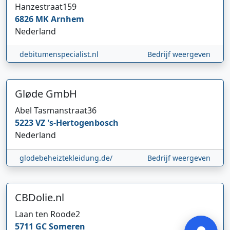
Hanzestraat
159
6826 MK
Arnhem
Nederland
debitumenspecialist.nl
Bedrijf weergeven
Gløde GmbH
Abel Tasmanstraat
36
Hi 👋 We horen graag uw feedback!
5223 VZ
's-Hertogenbosch
Nederland
glodebeheiztekleidung.de/
Bedrijf weergeven
CBDolie.nl
Verstuur
Laan ten Roode
2
5711 GC
Someren