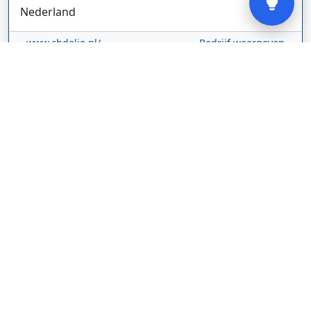
Nederland
www.cbdolie.nl/
Bedrijf weergeven
MOBPARTSTORE
Online winkel – levering in Nederland
67/1-13b
10115
Tallinn
Estland
www.mobpartstore.nl/
Bedrijf weergeven
Vivo Aankoopmakelaars
Kanaalpark
140
2321 JV
Leiden
Nederland