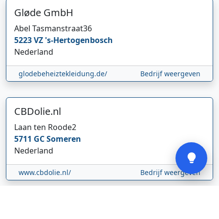
Gløde GmbH
Abel Tasmanstraat
36
5223 VZ
's-Hertogenbosch
Hi 👋 We horen graag uw feedback!
Nederland
glodebeheiztekleidung.de/
Bedrijf weergeven
CBDolie.nl
Laan ten Roode
2
Verstuur
5711 GC
Someren
Nederland
www.cbdolie.nl/
Bedrijf weergeven
MOBPARTSTORE