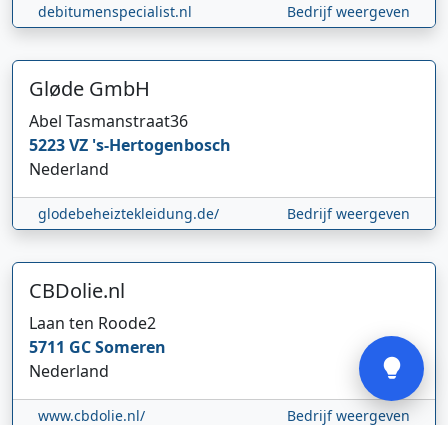
debitumenspecialist.nl
Bedrijf weergeven
Gløde GmbH
Abel Tasmanstraat
36
Hi 👋 We horen graag uw feedback!
5223 VZ
's-Hertogenbosch
Nederland
glodebeheiztekleidung.de/
Bedrijf weergeven
CBDolie.nl
Laan ten Roode
2
Verstuur
5711 GC
Someren
Nederland
www.cbdolie.nl/
Bedrijf weergeven