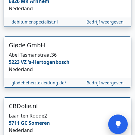
6826 MK
Arnhem
Nederland
debitumenspecialist.nl
Bedrijf weergeven
Gløde GmbH
Hi 👋 We horen graag uw feedback!
Abel Tasmanstraat
36
5223 VZ
's-Hertogenbosch
Nederland
glodebeheiztekleidung.de/
Bedrijf weergeven
CBDolie.nl
Verstuur
Laan ten Roode
2
5711 GC
Someren
Nederland