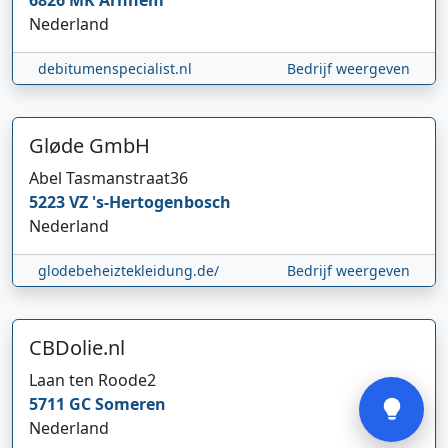
6826 MK
Arnhem
Nederland
debitumenspecialist.nl
Bedrijf weergeven
Gløde GmbH
Abel Tasmanstraat
36
Hi 👋 We horen graag uw feedback!
5223 VZ
's-Hertogenbosch
Nederland
glodebeheiztekleidung.de/
Bedrijf weergeven
CBDolie.nl
Verstuur
Laan ten Roode
2
5711 GC
Someren
Nederland