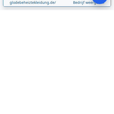
glodebeheiztekleidung.de/
Bedrijf weergeven
CBDolie.nl
Laan ten Roode
2
5711 GC
Someren
Nederland
www.cbdolie.nl/
Bedrijf weergeven
MOBPARTSTORE
Online winkel – levering in Nederland
67/1-13b
10115
Tallinn
Estland
www.mobpartstore.nl/
Bedrijf weergeven