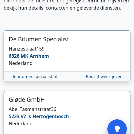
hieronder de meest recent geregistreerde bedrijven en
bekijk hun details, contacten en geleverde diensten.
De Bitumen Specialist
Hanzestraat
159
6826 MK
Arnhem
Hi 👋 We horen graag uw feedback!
Nederland
debitumenspecialist.nl
Bedrijf weergeven
Gløde GmbH
Abel Tasmanstraat
36
5223 VZ
's-Hertogenbosch
Verstuur
Nederland