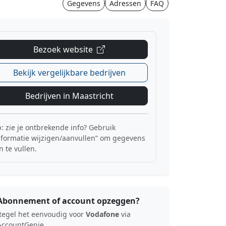
Gegevens
Adressen
FAQ
Bezoek website
Bekijk vergelijkbare bedrijven
Bedrijven in Maastricht
p: zie je ontbrekende info? Gebruik
nformatie wijzigen/aanvullen” om gegevens
n te vullen.
Abonnement of account opzeggen?
Regel het eenvoudig voor
Vodafone
via
AccountGenie.