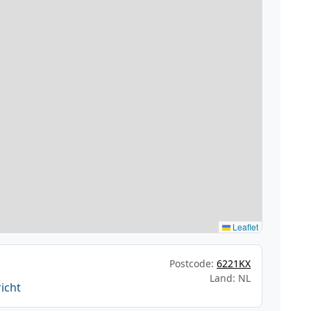
Leaflet
Postcode:
6221KX
Land: NL
icht