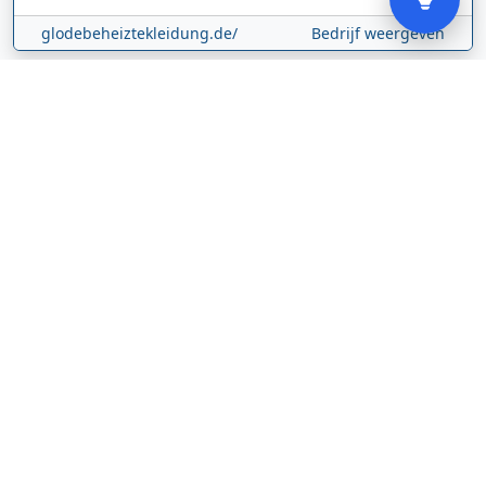
glodebeheiztekleidung.de/
Bedrijf weergeven
CBDolie.nl
Laan ten Roode
2
5711 GC
Someren
Nederland
www.cbdolie.nl/
Bedrijf weergeven
MOBPARTSTORE
Online winkel – levering in Nederland
67/1-13b
10115
Tallinn
Estland
www.mobpartstore.nl/
Bedrijf weergeven