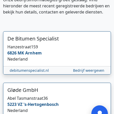
hieronder de meest recent geregistreerde bedrijven en
bekijk hun details, contacten en geleverde diensten.
De Bitumen Specialist
Hanzestraat
159
6826 MK
Arnhem
Hi 👋 We horen graag uw feedback!
Nederland
debitumenspecialist.nl
Bedrijf weergeven
Gløde GmbH
Abel Tasmanstraat
36
Verstuur
5223 VZ
's-Hertogenbosch
Nederland