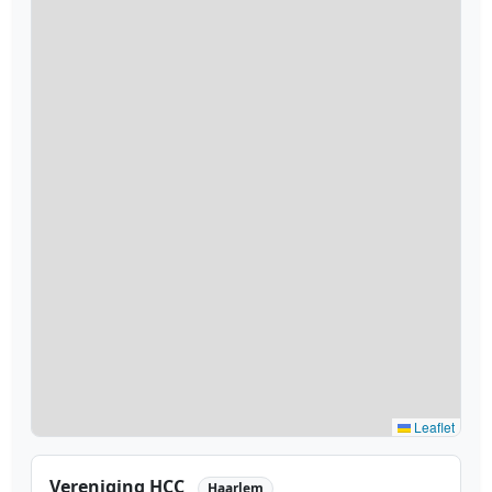
Leaflet
Vereniging HCC
Haarlem