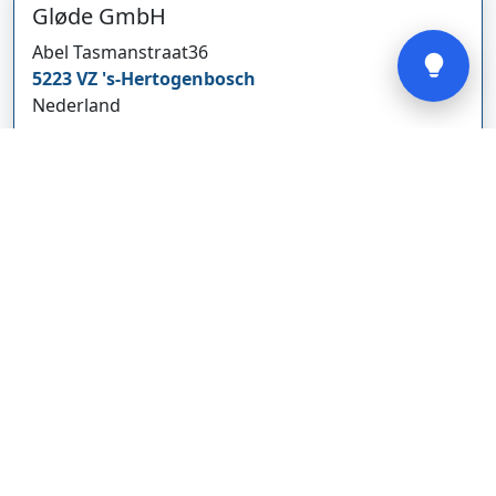
Gløde GmbH
Verstuur
Abel Tasmanstraat
36
5223 VZ
's-Hertogenbosch
Nederland
glodebeheiztekleidung.de/
Bedrijf weergeven
CBDolie.nl
Laan ten Roode
2
5711 GC
Someren
Nederland
www.cbdolie.nl/
Bedrijf weergeven
MOBPARTSTORE