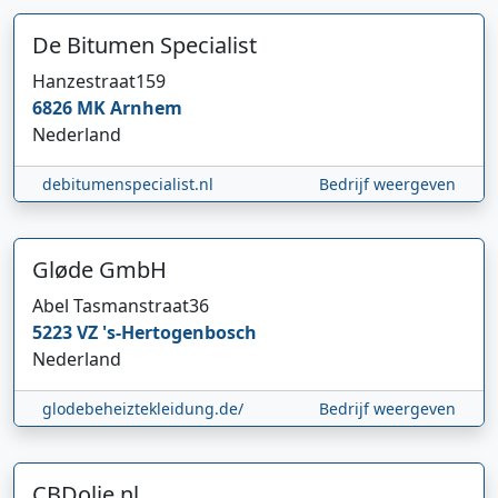
De Bitumen Specialist
Hanzestraat
159
6826 MK
Arnhem
Nederland
debitumenspecialist.nl
Bedrijf weergeven
Gløde GmbH
Hi 👋 We horen graag uw feedback!
Abel Tasmanstraat
36
5223 VZ
's-Hertogenbosch
Nederland
glodebeheiztekleidung.de/
Bedrijf weergeven
CBDolie.nl