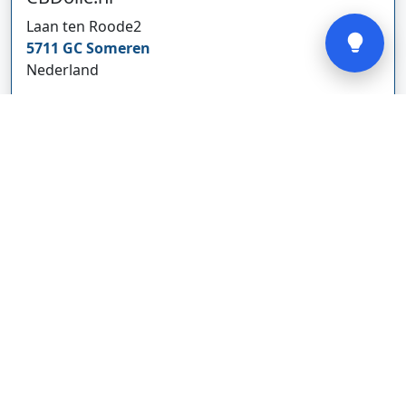
Verstuur
Laan ten Roode
2
5711 GC
Someren
Nederland
www.cbdolie.nl/
Bedrijf weergeven
MOBPARTSTORE
Online winkel – levering in Nederland
67/1-13b
10115
Tallinn
Estland
www.mobpartstore.nl/
Bedrijf weergeven
Vivo Aankoopmakelaars
Kanaalpark
140