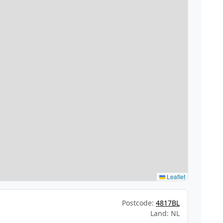
Leaflet
Postcode:
4817BL
Land: NL