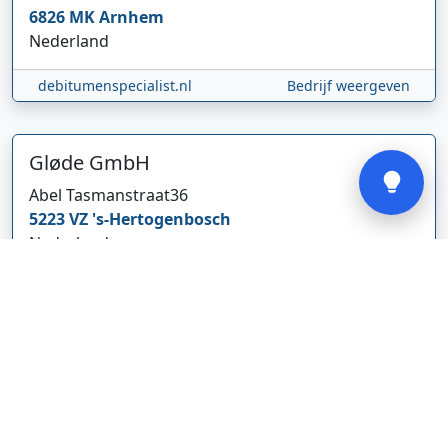
6826 MK
Arnhem
Nederland
debitumenspecialist.nl
Bedrijf weergeven
Verstuur
Gløde GmbH
Abel Tasmanstraat
36
5223 VZ
's-Hertogenbosch
Nederland
glodebeheiztekleidung.de/
Bedrijf weergeven
CBDolie.nl
Laan ten Roode
2
5711 GC
Someren
Nederland