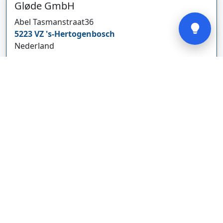
Gløde GmbH
Verstuur
Abel Tasmanstraat
36
5223 VZ
's-Hertogenbosch
Nederland
glodebeheiztekleidung.de/
Bedrijf weergeven
CBDolie.nl
Laan ten Roode
2
5711 GC
Someren
Nederland
www.cbdolie.nl/
Bedrijf weergeven
MOBPARTSTORE