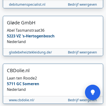
debitumenspecialist.nl
Bedrijf weergeven
Gløde GmbH
Abel Tasmanstraat
36
5223 VZ
's-Hertogenbosch
Hi 👋 We horen graag uw feedback!
Nederland
glodebeheiztekleidung.de/
Bedrijf weergeven
CBDolie.nl
Laan ten Roode
2
Verstuur
5711 GC
Someren
Nederland
www.cbdolie.nl/
Bedrijf weergeven