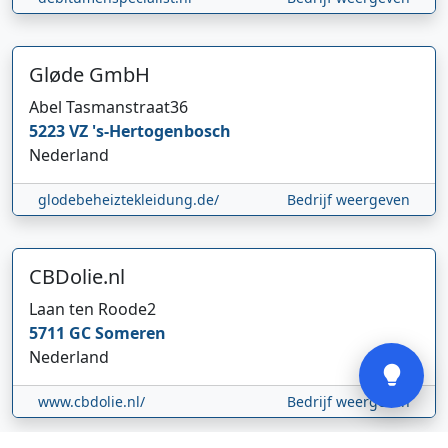
Gløde GmbH
Abel Tasmanstraat
36
5223 VZ
's-Hertogenbosch
Hi 👋 We horen graag uw feedback!
Nederland
glodebeheiztekleidung.de/
Bedrijf weergeven
CBDolie.nl
Laan ten Roode
2
5711 GC
Someren
Verstuur
Nederland
www.cbdolie.nl/
Bedrijf weergeven