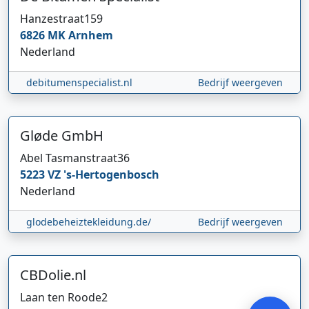
Hanzestraat
159
6826 MK
Arnhem
Nederland
debitumenspecialist.nl
Bedrijf weergeven
Gløde GmbH
Abel Tasmanstraat
36
Hi 👋 We horen graag uw feedback!
5223 VZ
's-Hertogenbosch
Nederland
glodebeheiztekleidung.de/
Bedrijf weergeven
CBDolie.nl
Verstuur
Laan ten Roode
2