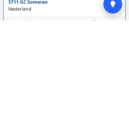
5711 GC
Someren
Nederland
www.cbdolie.nl/
Bedrijf weergeven
MOBPARTSTORE
Online winkel – levering in Nederland
67/1-13b
10115
Tallinn
Estland
www.mobpartstore.nl/
Bedrijf weergeven
Vivo Aankoopmakelaars
Kanaalpark
140
2321 JV
Leiden
Nederland