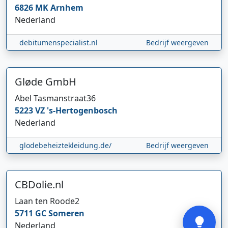
6826 MK
Arnhem
Nederland
debitumenspecialist.nl
Bedrijf weergeven
Gløde GmbH
Abel Tasmanstraat
36
Hi 👋 We horen graag uw feedback!
5223 VZ
's-Hertogenbosch
Nederland
glodebeheiztekleidung.de/
Bedrijf weergeven
CBDolie.nl
Verstuur
Laan ten Roode
2
5711 GC
Someren
Nederland