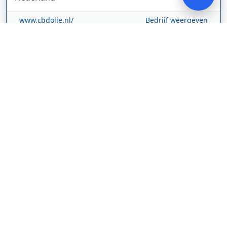
www.cbdolie.nl/
Bedrijf weergeven
MOBPARTSTORE
Online winkel – levering in Nederland
67/1-13b
10115
Tallinn
Estland
www.mobpartstore.nl/
Bedrijf weergeven
Vivo Aankoopmakelaars
Kanaalpark
140
2321 JV
Leiden
Nederland
vivoaankoopmakelaars.nl/
Bedrijf weergeven