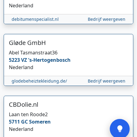
Nederland
debitumenspecialist.nl
Bedrijf weergeven
Gløde GmbH
Abel Tasmanstraat
36
Hi 👋 We horen graag uw feedback!
5223 VZ
's-Hertogenbosch
Nederland
glodebeheiztekleidung.de/
Bedrijf weergeven
CBDolie.nl
Laan ten Roode
2
Verstuur
5711 GC
Someren
Nederland