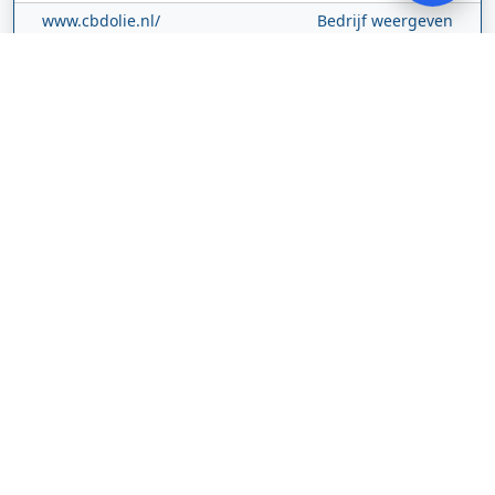
www.cbdolie.nl/
Bedrijf weergeven
MOBPARTSTORE
Online winkel – levering in Nederland
67/1-13b
10115
Tallinn
Estland
www.mobpartstore.nl/
Bedrijf weergeven
Vivo Aankoopmakelaars
Kanaalpark
140
2321 JV
Leiden
Nederland
vivoaankoopmakelaars.nl/
Bedrijf weergeven