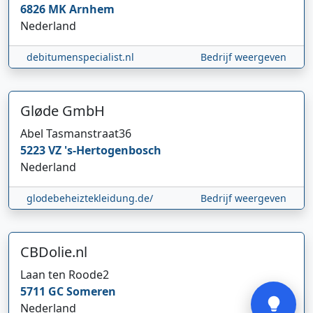
6826 MK
Arnhem
Nederland
debitumenspecialist.nl
Bedrijf weergeven
Gløde GmbH
Abel Tasmanstraat
36
Hi 👋 We horen graag uw feedback!
5223 VZ
's-Hertogenbosch
Nederland
glodebeheiztekleidung.de/
Bedrijf weergeven
CBDolie.nl
Laan ten Roode
2
Verstuur
5711 GC
Someren
Nederland