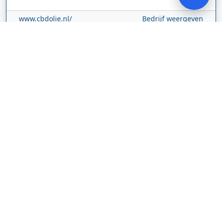
www.cbdolie.nl/
Bedrijf weergeven
MOBPARTSTORE
Online winkel – levering in Nederland
67/1-13b
10115
Tallinn
Estland
www.mobpartstore.nl/
Bedrijf weergeven
Vivo Aankoopmakelaars
Kanaalpark
140
2321 JV
Leiden
Nederland
vivoaankoopmakelaars.nl/
Bedrijf weergeven