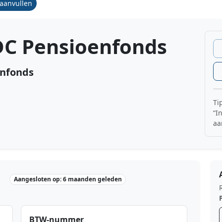
/aanvullen
DC Pensioenfonds
enfonds
Ti
“I
aa
Aangesloten op: 6 maanden geleden
BTW-nummer