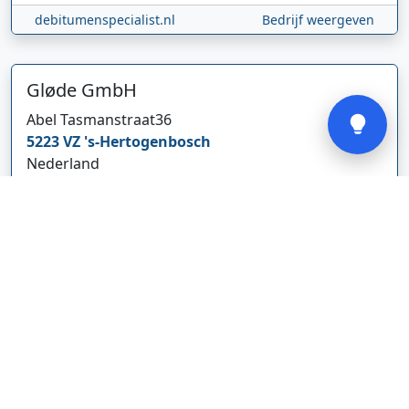
debitumenspecialist.nl
Bedrijf weergeven
Verstuur
Gløde GmbH
Abel Tasmanstraat
36
5223 VZ
's-Hertogenbosch
Nederland
glodebeheiztekleidung.de/
Bedrijf weergeven
CBDolie.nl
Laan ten Roode
2
5711 GC
Someren
Nederland
www.cbdolie.nl/
Bedrijf weergeven