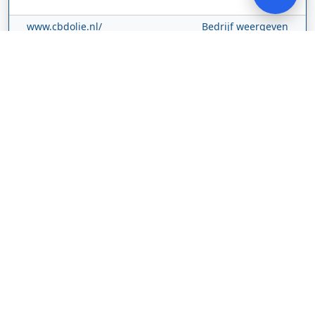
www.cbdolie.nl/
Bedrijf weergeven
MOBPARTSTORE
Online winkel – levering in Nederland
67/1-13b
10115
Tallinn
Estland
www.mobpartstore.nl/
Bedrijf weergeven
Vivo Aankoopmakelaars
Kanaalpark
140
2321 JV
Leiden
Nederland
vivoaankoopmakelaars.nl/
Bedrijf weergeven