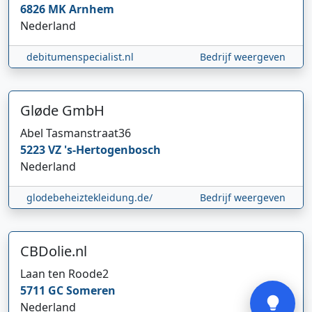
6826 MK
Arnhem
Nederland
debitumenspecialist.nl
Bedrijf weergeven
Gløde GmbH
Abel Tasmanstraat
36
Hi 👋 We horen graag uw feedback!
5223 VZ
's-Hertogenbosch
Nederland
glodebeheiztekleidung.de/
Bedrijf weergeven
CBDolie.nl
Laan ten Roode
2
Verstuur
5711 GC
Someren
Nederland