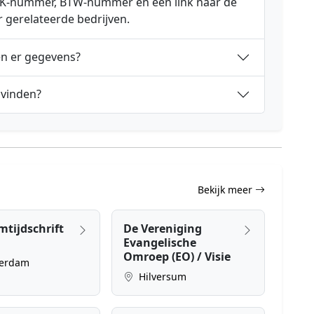
 KVK-nummer, BTW-nummer en een link naar de
r gerelateerde bedrijven.
en er gegevens?
 vinden?
Bekijk meer
tijdschrift
De Vereniging
Evangelische
Omroep (EO) / Visie
erdam
Hilversum