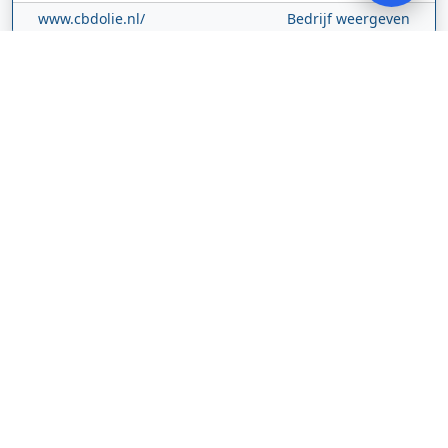
www.cbdolie.nl/
Bedrijf weergeven
MOBPARTSTORE
Online winkel – levering in Nederland
67/1-13b
10115
Tallinn
Estland
www.mobpartstore.nl/
Bedrijf weergeven
Vivo Aankoopmakelaars
Kanaalpark
140
2321 JV
Leiden
Nederland
vivoaankoopmakelaars.nl/
Bedrijf weergeven