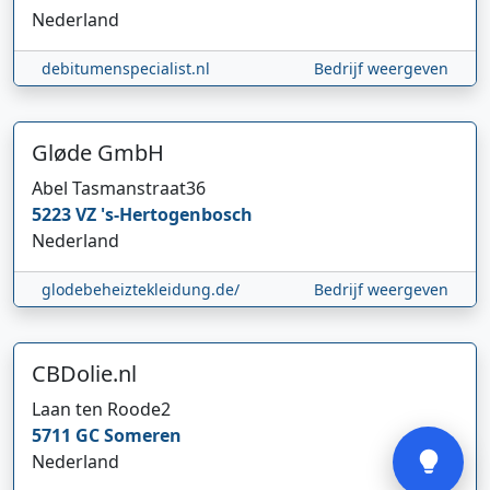
Nederland
debitumenspecialist.nl
Bedrijf weergeven
Gløde GmbH
Abel Tasmanstraat
36
Hi 👋 We horen graag uw feedback!
5223 VZ
's-Hertogenbosch
Nederland
glodebeheiztekleidung.de/
Bedrijf weergeven
CBDolie.nl
Laan ten Roode
2
Verstuur
5711 GC
Someren
Nederland