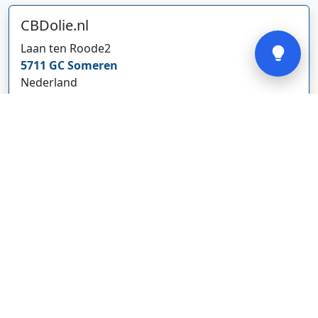
CBDolie.nl
Verstuur
Laan ten Roode
2
5711 GC
Someren
Nederland
www.cbdolie.nl/
Bedrijf weergeven
MOBPARTSTORE
Online winkel – levering in Nederland
67/1-13b
10115
Tallinn
Estland
www.mobpartstore.nl/
Bedrijf weergeven
Vivo Aankoopmakelaars