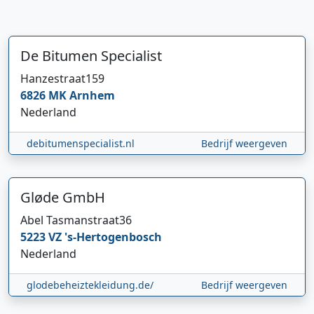
De Bitumen Specialist
Hanzestraat
159
6826 MK
Arnhem
Nederland
debitumenspecialist.nl
Bedrijf weergeven
Gløde GmbH
Hi 👋 We horen graag uw feedback!
Abel Tasmanstraat
36
5223 VZ
's-Hertogenbosch
Nederland
glodebeheiztekleidung.de/
Bedrijf weergeven