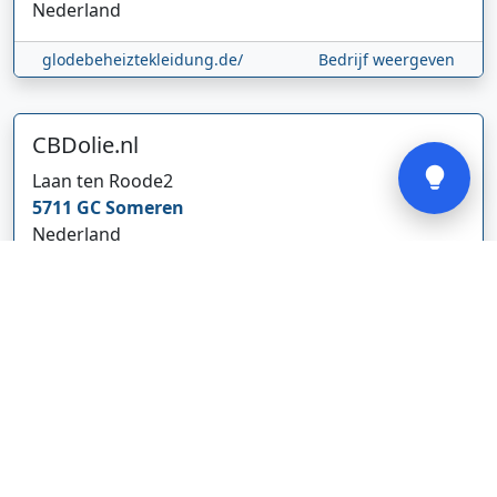
Nederland
glodebeheiztekleidung.de/
Bedrijf weergeven
Verstuur
CBDolie.nl
Laan ten Roode
2
5711 GC
Someren
Nederland
www.cbdolie.nl/
Bedrijf weergeven
MOBPARTSTORE
Online winkel – levering in Nederland
67/1-13b
10115
Tallinn
Estland