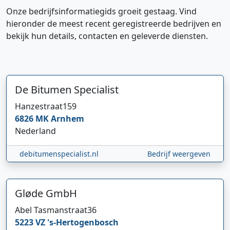
Onze bedrijfsinformatiegids groeit gestaag. Vind
hieronder de meest recent geregistreerde bedrijven en
bekijk hun details, contacten en geleverde diensten.
De Bitumen Specialist
Hanzestraat
159
6826 MK
Arnhem
Nederland
debitumenspecialist.nl
Bedrijf weergeven
Gløde GmbH
Hi 👋 We horen graag uw feedback!
Abel Tasmanstraat
36
5223 VZ
's-Hertogenbosch