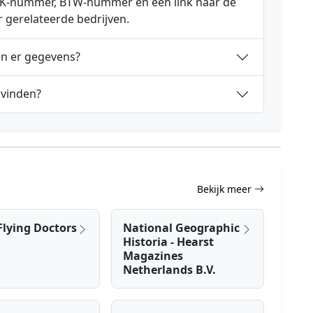
 KVK-nummer, BTW-nummer en een link naar de
r gerelateerde bedrijven.
en er gegevens?
 vinden?
Bekijk meer
Flying Doctors
National Geographic
Historia - Hearst
Magazines
Netherlands B.V.