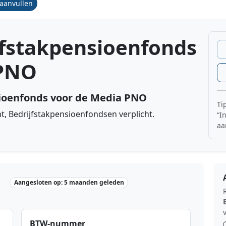
/aanvullen
jfstakpensioenfonds
 PNO
sioenfonds voor de Media PNO
Ti
t, Bedrijfstakpensioenfondsen verplicht.
“I
aa
Aangesloten op: 5 maanden geleden
BTW-nummer